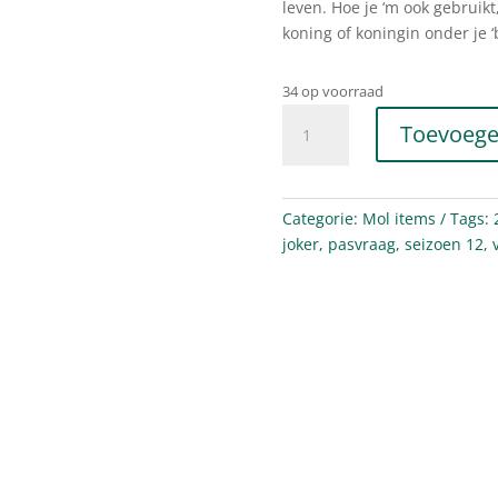
leven. Hoe je ‘m ook gebruik
koning of koningin onder je ‘
34 op voorraad
De
Toevoege
Mol
Verdubbelaar
aantal
Categorie:
Mol items
Tags:
joker
,
pasvraag
,
seizoen 12
,