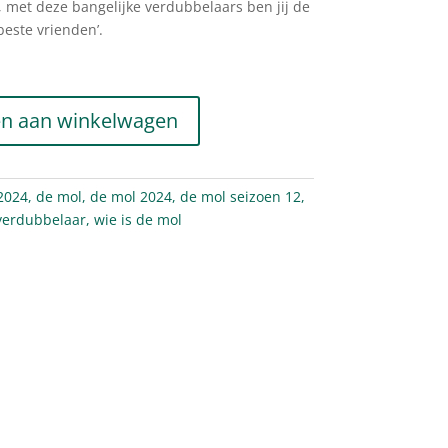
t, met deze bangelijke verdubbelaars ben jij de
beste vrienden’.
n aan winkelwagen
2024
,
de mol
,
de mol 2024
,
de mol seizoen 12
,
verdubbelaar
,
wie is de mol